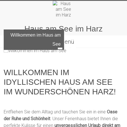
Skip
to
content
Haus am See im Harz
Willkommen im Haus am
Menü
See
WILLKOMMEN IM
IDYLLISCHEN HAUS AM SEE
IM WUNDERSCHÖNEN HARZ!
Entfliehen Sie dem Alltag und tauchen Sie ein in eine
Oase
der Ruhe und Schönheit
. Unser Ferienhaus bietet Ihnen die
perfekte Kulisse für einen
unvergesslichen Urlaub direkt am