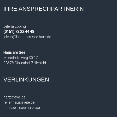
IHRE ANSPRECHPARTNERIN
Jelena Epping
(0151) 72 22 44 48
jelena@haus-am-see-harz.de
Haus am See
Mönchstalweg 30.17
38678 Clausthal-Zellerfeld
VERLINKUNGEN
harz-travel.de
ferienhausmiete.de
hausbeimsee-harz.com